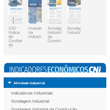
ICEI -
Investimentos
Sondagem
Sondagem
Índice
na
Indústria
Industrial
de
Indústria
da
Confiança
Construção
do
Empresário
Industrial
Atividade Industrial
Indicadores Industriais
Sondagem Industrial
Sondagem Indústria da Construção