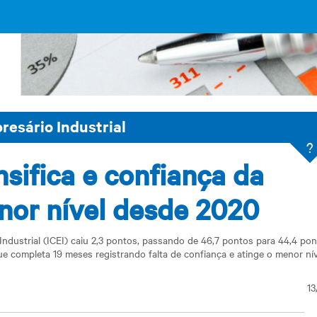
resário Industrial
?
sifica e confiança da
enor nível desde 2020
ndustrial (ICEI) caiu 2,3 pontos, passando de 46,7 pontos para 44,4 pon
e completa 19 meses registrando falta de confiança e atinge o menor ní
13