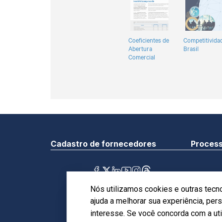
Coeficientes de
Competitivida
Abertura
Brasil
Comercial
Cadastro de fornecedores
Process
Sede
SBN - Q
Canais de atendimento
Nós utilizamos cookies e outras tecn
Simonse
ajuda a melhorar sua experiência, pe
Política de Privacidade
interesse. Se você concorda com a ut