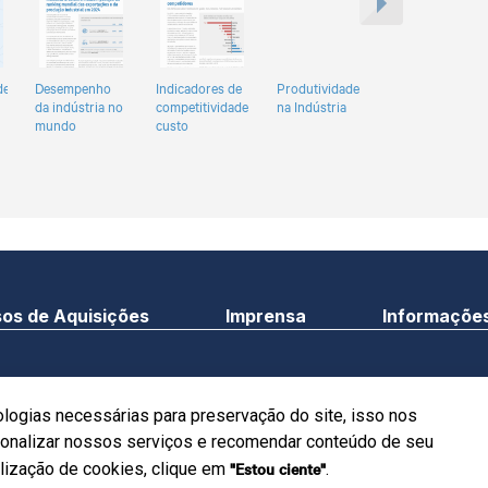
de
Desempenho
Indicadores de
Produtividade
da indústria no
competitividade-
na Indústria
mundo
custo
os de Aquisições
Imprensa
Informações
©Copyright 2024. Sistem
uadra 1 - Bloco C Ed. Roberto
ologias necessárias para preservação do site, isso nos
Todos os direitos reser
n Brasília/DF - CEP 7004-903
rsonalizar nossos serviços e recomendar conteúdo de seu
"Estou ciente"
ilização de cookies, clique em
.