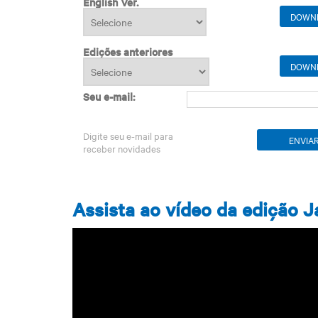
English Ver.
DOWN
Edições anteriores
DOWN
Seu e-mail:
Digite seu e-mail para
receber novidades
Assista ao vídeo da edição 