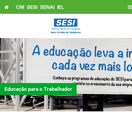
Home
CNI
SESI
SENAI
IEL
Educação para o Trabalhador