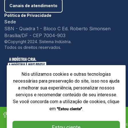
Canais de atendimento
Política de Privacidade
Sede
SBN - Quadra 1 - Bloco C Ed. Roberto Simonsen
Brasília/DF - CEP 7004-903
©Copyright 2024. Sistema Indústria.
Todos os direitos reservados.
Nós utilizamos cookies e outras tecnologias
necessárias para preservação do site, isso nos ajuda
a melhorar sua experiência, personalizar nossos
serviços e recomendar conteúdo de seu interesse.
Se você concorda com a utilização de cookies, clique
"Estou ciente"
em
.
Facebook
X
Instagram
Linkedin
TikTok
Threads
Youtube
Sesi
(Twitter)
sesi
SESI
sesi
sesi
Sesi
SESI
POLÍTICA DE PRIVACIDADE
Estou ciente