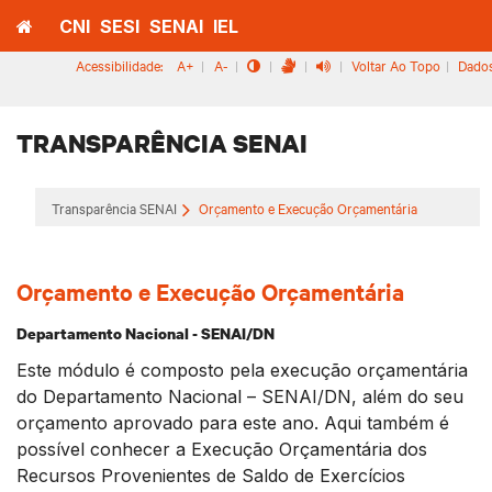
Home
CNI
SESI
SENAI
IEL
Acessibilidade:
A+
|
A-
|
|
|
|
Voltar Ao Topo
|
Dados
Pular
Pular
Para
Para O
Conteúdo
O
Menu
TRANSPARÊNCIA SENAI
Transparência SENAI
Orçamento e Execução Orçamentária
Orçamento e Execução Orçamentária
Departamento Nacional - SENAI/DN
Este módulo é composto pela execução orçamentária
do Departamento Nacional – SENAI/DN, além do seu
orçamento aprovado para este ano. Aqui também é
possível conhecer a Execução Orçamentária dos
Recursos Provenientes de Saldo de Exercícios