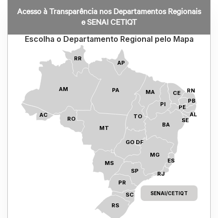
Acesso à Transparência nos Departamentos Regionais
e SENAI CETIQT
Escolha o Departamento Regional pelo Mapa
RR
AP
AM
PA
RN
MA
CE
PB
PI
PE
AL
AC
TO
RO
SE
BA
MT
GO
DF
MG
ES
MS
SP
RJ
PR
SENAI/CETIQT
SC
RS