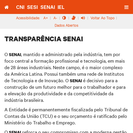
Home
Men
CNI
SESI
SENAI
IEL
mobi
Acessibilidade:
A+
|
A-
|
|
|
|
Voltar Ao Topo
|
Pular
Pular
Dados Abertos
Para
Para O
Conteúdo
O
Menu
TRANSPARÊNCIA SENAI
O
, mantido e administrado pela indústria, tem por
SENAI
foco central a formação profissional e tecnologia, em mais
de 28 áreas industriais. Neste campo, é o maior complexo
da América Latina. Possui também uma rede de Institutos
de Tecnologia e de Inovação. O
é decisivo para a
SENAI
construção de um futuro melhor para o trabalhador e para
a elevação da produtividade e da competitividade da
indústria brasileira.
A Entidade é permanentemente fiscalizada pelo Tribunal de
Contas da União (TCU) e o seu orçamento é ratificado pelo
Ministério do Trabalho e Emprego.
O
reforça o seu compromisso com a moderna gestão
SENAI