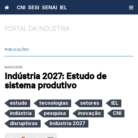
Home
CNI
SESI
SENAI
IEL
PORTAL DA INDÚSTRIA
PUBLICAÇÕES
MAIO/2018
Indústria 2027: Estudo de
sistema produtivo
estudo
tecnologias
setores
IEL
indústria
pesquisa
inovação
CNI
disruptivas
Indústria 2027