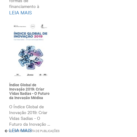
formas de
financiamento à
LEIA MAIS
construção c...
Índice Global de
Inovação 2019: Criar
Vidas Sadias - O Futuro
da Inovação Médica
O Índice Global de
Inovação 2019: Criar
Vidas Sadias - O
Futuro da Inovação ...
LEIA MAIS
VOLTAR PARA LISTA DE PUBLICAÇÕES