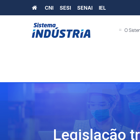
Home
CNI
SESI
SENAI
IEL
=
O Siste
Legislação tr