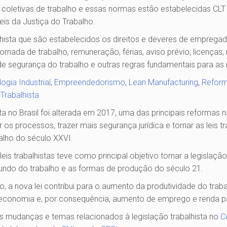
e coletivas de trabalho e essas normas estão estabelecidas CLT 
leis da Justiça do Trabalho.
alhista que são estabelecidos os direitos e deveres de empreg
rnada de trabalho, remuneração, férias, aviso prévio, licenças,
de segurança do trabalho e outras regras fundamentais para as 
ogia Industrial
,
Empreendedorismo
,
Lean Manufacturing
,
Refor
Trabalhista
sta no Brasil foi alterada em 2017, uma das principais reformas n
ar os processos, trazer mais segurança jurídica e tornar as leis t
alho do século XXVI.
is trabalhistas teve como principal objetivo tornar a legislação
ndo do trabalho e as formas de produção do século 21.
, a nova lei contribui para o aumento da produtividade do traba
economia e, por consequência, aumento de emprego e renda pa
s mudanças e temas relacionados à legislação trabalhista no
C