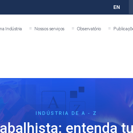
EN
=
=
=
ma Indústria
Nossos serviços
Observatório
Publicaçõ
INDÚSTRIA DE A - Z
abalhista: entenda t