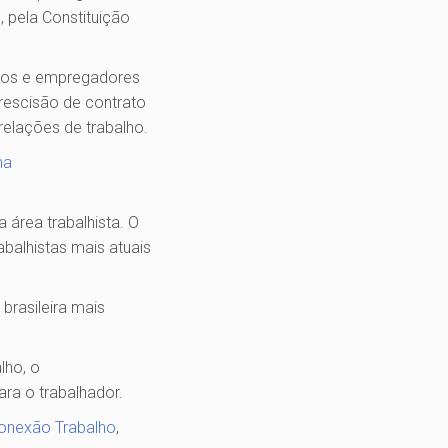
, pela Constituição
ados e empregadores
 rescisão de contrato
relações de trabalho.
ma
a área trabalhista. O
rabalhistas mais atuais
 brasileira mais
lho, o
ra o trabalhador.
onexão Trabalho
,