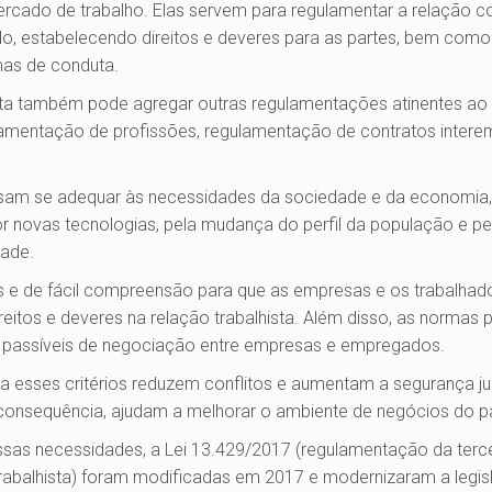
cado de trabalho. Elas servem para regulamentar a relação con
, estabelecendo direitos e deveres para as partes, bem com
as de conduta.
ista também pode agregar outras regulamentações atinentes ao
gulamentação de profissões, regulamentação de contratos intere
isam se adequar às necessidades da sociedade e da economia
 novas tecnologias, pela mudança do perfil da população e p
dade.
as e de fácil compreensão para que as empresas e os trabalha
reitos e deveres na relação trabalhista. Além disso, as normas
, passíveis de negociação entre empresas e empregados.
 esses critérios reduzem conflitos e aumentam a segurança ju
 consequência, ajudam a melhorar o ambiente de negócios do pa
as necessidades, a Lei 13.429/2017 (regulamentação da tercei
rabalhista) foram modificadas em 2017 e modernizaram a legis