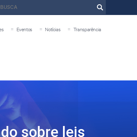
=
=
=
es
Eventos
Notícias
Transparência
udo sobre leis