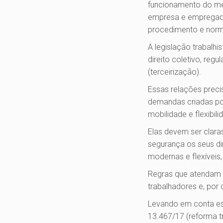
funcionamento do mer
empresa e empregado
procedimento e norm
A legislação trabalh
direito coletivo, re
(terceirização).
Essas relações prec
demandas criadas por
mobilidade e flexibili
Elas devem ser clar
segurança os seus di
modernas e flexíveis
Regras que atendam a
trabalhadores e, por
Levando em conta ess
13.467/17 (reforma t