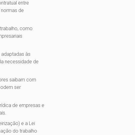
tratual entre
o normas de
 trabalho, como
mpresariais
, adaptadas às
ela necessidade de
dores saibam com
 podem ser
rídica de empresas e
ís.
rização) e a Lei
lação do trabalho