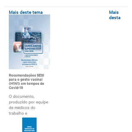
Mais deste tema
Mais
desta
Recomendações SESI
para o gesto vacinal
(H1N1) em tempos de
Covid-19
O documento,
produzido por equipe
de médicos do
trabalho e
LEIA MAIS
infectologistas d...