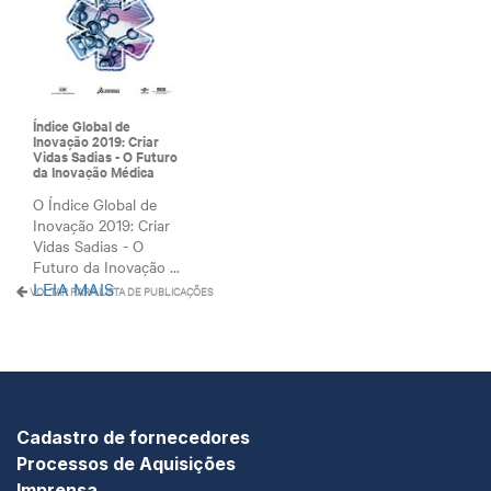
Índice Global de
Inovação 2019: Criar
Vidas Sadias - O Futuro
da Inovação Médica
O Índice Global de
Inovação 2019: Criar
Vidas Sadias - O
Futuro da Inovação ...
LEIA MAIS
VOLTAR PARA LISTA DE PUBLICAÇÕES
Cadastro de fornecedores
Processos de Aquisições
Imprensa