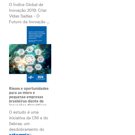
0 páginas
O Índice Global de
CASOS PRISCO
Inovação 2019: Criar
0 páginas
Vidas Sadias - O
CASOS SAMSUNG
Futuro da Inovação ...
0 páginas
LEIA MAIS
CASOS SÍMBIOS
0 páginas
CASOS SOS ALERGIA
0 páginas
CASOS SUZANO
0 páginas
CASOS TOCTAO
0 páginas
CASOS WHIRLPOOL
0 páginas
CASOS MMO
0 páginas
Riscos e oportunidades
para as micro e
pequenas empresas
brasileiras diante de
inovações disruptivas:
uma visão a partir do
O estudo é uma
estudo indústria 2027
iniciativa da CNI e do
Sebrae, um
desdobramento do
categoria
LEIA MAIS
projeto In...