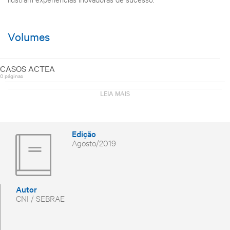
Volumes
CASOS ACTEA
0 páginas
AMBIENTE VERDE
LEIA MAIS
0 páginas
CASOS AVON
0 páginas
CASOS BIOTECHNOS
Edição
0 páginas
Agosto/2019
CASOS BIOTECNO REFRIGERAÇÃO
0 páginas
CASOS BMD
0 páginas
CASOS PORTOBELLO
Autor
0 páginas
CNI / SEBRAE
CASOS ENEL
0 páginas
CASOS ENEL X