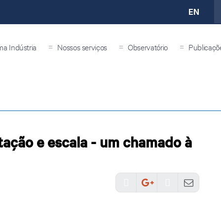
EN
=
=
=
ma Indústria
Nossos serviços
Observatório
Publicaçõ
itação e escala - um chamado à