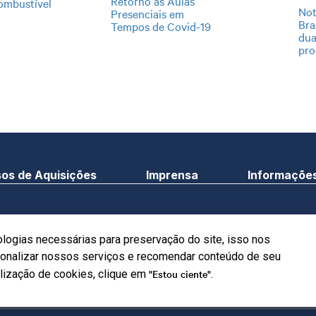
Retorno às Aulas
ombustível
Not
Presenciais em
Bra
Tempos de Covid-19
dua
pro
os de Aquisições
Imprensa
Informações
©Copyright 2024. Sistem
uadra 1 - Bloco C Ed. Roberto
ologias necessárias para preservação do site, isso nos
Todos os direitos reser
n Brasília/DF - CEP 7004-903
rsonalizar nossos serviços e recomendar conteúdo de seu
"Estou ciente"
ilização de cookies, clique em
.