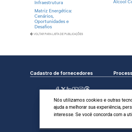
Álcool C
Infraestrutura
Matriz Energética:
Cenários,
Oportunidades e
Desafios
VOLTAR PARA LISTA DE PUBLICAÇÕES
Cadastro de fornecedores
Process
Sede
SBN - Q
Canais de atendimento
Nós utilizamos cookies e outras tecn
Simonse
ajuda a melhorar sua experiência, pe
Política de Privacidade
interesse. Se você concorda com a ut