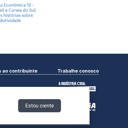
a Econômica 12 -
sil e Coreia do Sul:
s histórias sobre
dutividade
 ao contribuinte
Trabalhe conosco
a Indústria.
vados.
Estou ciente