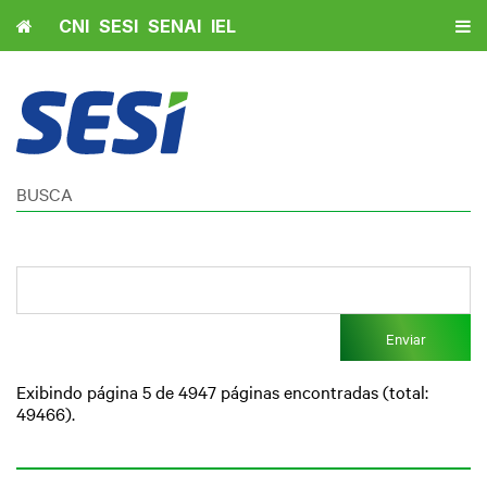
Home
CNI
SESI
SENAI
IEL
BUSCA
Enviar
Exibindo página 5 de 4947 páginas encontradas (total:
49466).