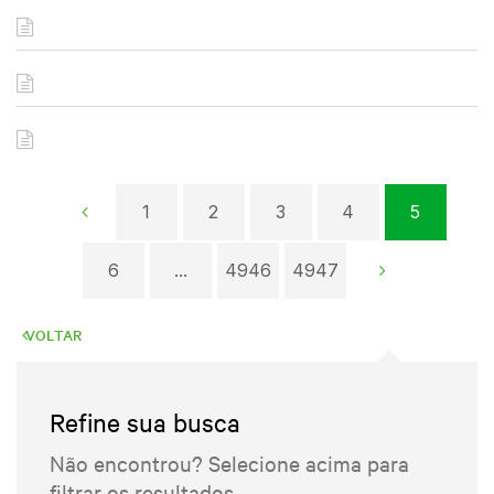
1
2
3
4
5
6
...
4946
4947
VOLTAR
Refine sua busca
Não encontrou? Selecione acima para
filtrar os resultados.