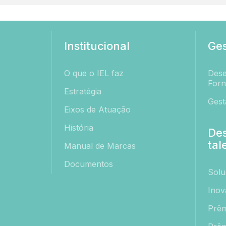
Institucional
Ges
O que o IEL faz
Dese
Forn
Estratégia
Gest
Eixos de Atuação
História
De
tal
Manual de Marcas
Documentos
Solu
Inov
Prêm