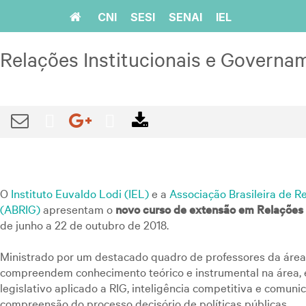
Home
CNI
SESI
SENAI
IEL
Relações Institucionais e Governa
O
Instituto Euvaldo Lodi (IEL)
e a
Associação Brasileira de R
(ABRIG)
apresentam o
novo curso de extensão em Relações 
de junho a 22 de outubro de 2018.
Ministrado por um destacado quadro de professores da área
compreendem conhecimento teórico e instrumental na área, 
legislativo aplicado a RIG, inteligência competitiva e comunic
compreensão do processo decisório de políticas públicas.